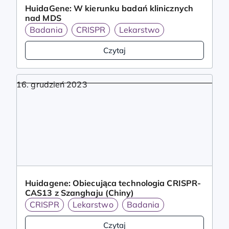
HuidaGene: W kierunku badań klinicznych
nad MDS
Badania
CRISPR
Lekarstwo
Czytaj
16. grudzień 2023
Huidagene: Obiecująca technologia CRISPR-
CAS13 z Szanghaju (Chiny)
CRISPR
Lekarstwo
Badania
Czytaj