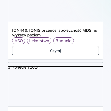
ION440: IONIS przenosi społeczność MDS na
wyższy poziom
ASO
Lekarstwo
Badania
Czytaj
3. kwiecień 2024