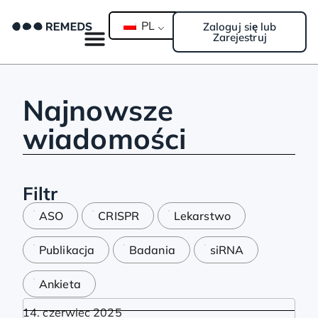
PL
Zaloguj się lub
Zarejestruj
Najnowsze
wiadomości
Filtr
ASO
CRISPR
Lekarstwo
Publikacja
Badania
siRNA
Ankieta
14. czerwiec 2025