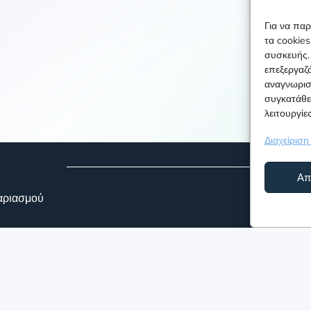
Για να παρ
τα cookie
συσκευής. 
επεξεργαζ
αναγνωρισ
συγκατάθεσ
λειτουργίες
Διαχείρισ
Απ
αριασμού