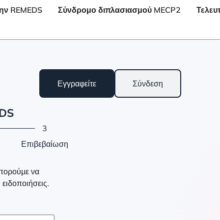
 την REMEDS
Σύνδρομο διπλασιασμού MECP2
Τελευτ
Εγγραφείτε
Σύνδεση
EDS
3
Επιβεβαίωση
μπορούμε να
 ειδοποιήσεις.