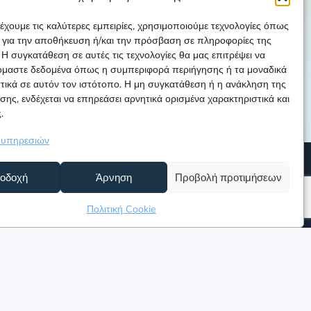
έχουμε τις καλύτερες εμπειρίες, χρησιμοποιούμε τεχνολογίες όπως
s για την αποθήκευση ή/και την πρόσβαση σε πληροφορίες της
Η συγκατάθεση σε αυτές τις τεχνολογίες θα μας επιτρέψει να
όμαστε δεδομένα όπως η συμπεριφορά περιήγησης ή τα μοναδικά
τικά σε αυτόν τον ιστότοπο. Η μη συγκατάθεση ή η ανάκληση της
ης, ενδέχεται να επηρεάσει αρνητικά ορισμένα χαρακτηριστικά και
.
η υπηρεσιών
© 2025 REMEDS. Όλα
οδοχή
Άρνηση
Προβολή προτιμήσεων
τα δικαιώματα
διατηρούνται.
Πολιτική Cookie