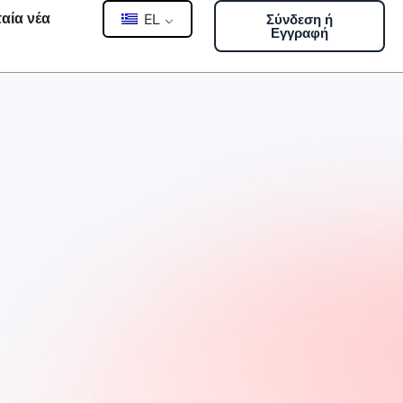
αία νέα
EL
Σύνδεση ή
Εγγραφή